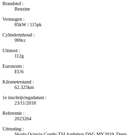
Brandstof :
Benzine
Vermogen :
85kW / 115pk
Cylinderinhoud :
999cc
Uitstoot :
112g
Euronorm :
EU6
Kilometerstand :
62.325km
1e inschrijvingsdatum :
23/11/2018
Referentie :
2023264
Uitrusting :
Skoda Octavia Combi TSI Ambition DSG MY2019, Deep