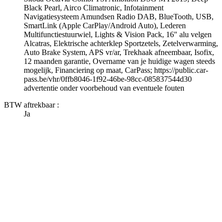
Black Pearl, Airco Climatronic, Infotainment
Navigatiesysteem Amundsen Radio DAB, BlueTooth, USB,
SmartLink (Apple CarPlay/Android Auto), Lederen
Multifunctiestuurwiel, Lights & Vision Pack, 16" alu velgen
Alcatras, Elektrische achterklep Sportzetels, Zetelverwarming,
Auto Brake System, APS vr/ar, Trekhaak afneembaar, Isofix,
12 maanden garantie, Overname van je huidige wagen steeds
mogelijk, Financiering op maat, CarPass; https://public.car-
pass.be/vhr/0ffb8046-1f92-46be-98cc-085837544d30
advertentie onder voorbehoud van eventuele fouten
BTW aftrekbaar :
Ja