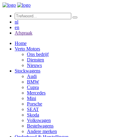
nl
en
Afspraak
Home
Verto Motors
Ons bedrijf
Diensten
Nieuws
Stockwagens
Audi
BMW
Cupra
Mercedes
Mini
Porsche
SEAT
Skoda
Volkswagen
Bestelwagens
Andere merken
Onderhoud & Herstellingen