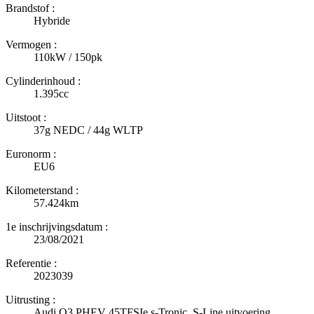
Brandstof :
Hybride
Vermogen :
110kW / 150pk
Cylinderinhoud :
1.395cc
Uitstoot :
37g NEDC / 44g WLTP
Euronorm :
EU6
Kilometerstand :
57.424km
1e inschrijvingsdatum :
23/08/2021
Referentie :
2023039
Uitrusting :
Audi Q3 PHEV 45TFSIe s-Tronic, S-Line uitvoering,