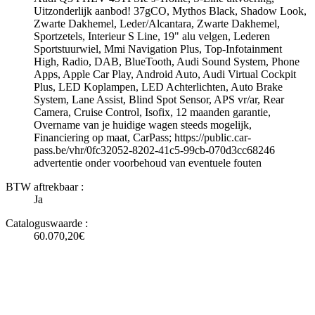
Uitzonderlijk aanbod! 37gCO, Mythos Black, Shadow Look,
Zwarte Dakhemel, Leder/Alcantara, Zwarte Dakhemel,
Sportzetels, Interieur S Line, 19" alu velgen, Lederen
Sportstuurwiel, Mmi Navigation Plus, Top-Infotainment
High, Radio, DAB, BlueTooth, Audi Sound System, Phone
Apps, Apple Car Play, Android Auto, Audi Virtual Cockpit
Plus, LED Koplampen, LED Achterlichten, Auto Brake
System, Lane Assist, Blind Spot Sensor, APS vr/ar, Rear
Camera, Cruise Control, Isofix, 12 maanden garantie,
Overname van je huidige wagen steeds mogelijk,
Financiering op maat, CarPass; https://public.car-
pass.be/vhr/0fc32052-8202-41c5-99cb-070d3cc68246
advertentie onder voorbehoud van eventuele fouten
BTW aftrekbaar :
Ja
Cataloguswaarde :
60.070,20€