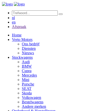
nl
en
Afspraak
Home
Verto Motors
Ons bedrijf
Diensten
Nieuws
Stockwagens
Audi
BMW
Cupra
Mercedes
Mini
Porsche
SEAT
Skoda
Volkswagen
Bestelwagens
Andere merken
Onderhoud & Herstellingen