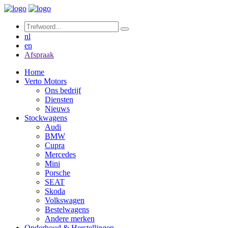
nl
en
Afspraak
Home
Verto Motors
Ons bedrijf
Diensten
Nieuws
Stockwagens
Audi
BMW
Cupra
Mercedes
Mini
Porsche
SEAT
Skoda
Volkswagen
Bestelwagens
Andere merken
Onderhoud & Herstellingen