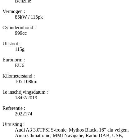
Benzine
Vermogen :
85kW / 115pk
Cylinderinhoud :
999cc
Uitstoot :
115g
Euronorm :
EU6
Kilometerstand :
105.108km
1e inschrijvingsdatum :
18/07/2019
Referentie :
2022174
Uitrusting :
Audi A3 3.0TFSI S-tronic, Mythos Black, 16" alu velgen,
Airco Climatronic, MMI Navigatie, Radio DAB, USB,