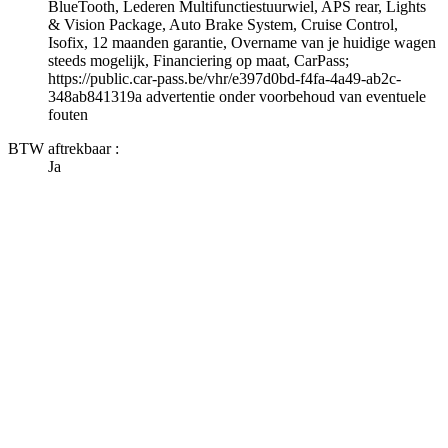
BlueTooth, Lederen Multifunctiestuurwiel, APS rear, Lights
& Vision Package, Auto Brake System, Cruise Control,
Isofix, 12 maanden garantie, Overname van je huidige wagen
steeds mogelijk, Financiering op maat, CarPass;
https://public.car-pass.be/vhr/e397d0bd-f4fa-4a49-ab2c-
348ab841319a advertentie onder voorbehoud van eventuele
fouten
BTW aftrekbaar :
Ja